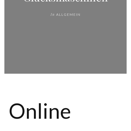
In
ALLGEMEIN
If you are looking for a
best online casino with
Online
instant payout in Germany 2026
, it is important to
compare trusted platforms that offer fast
withdrawals, secure payment methods, and