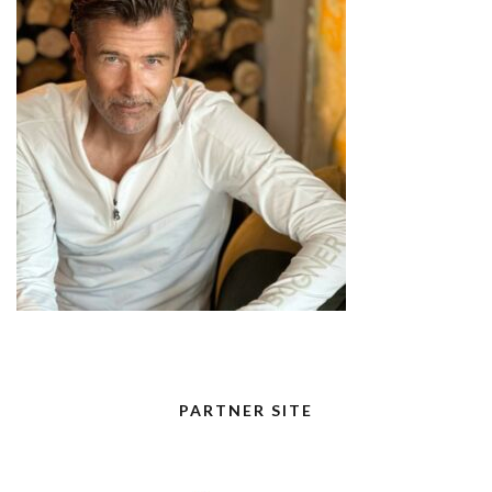
PARTNER SITE