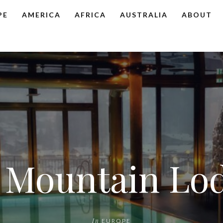
PE
AMERICA
AFRICA
AUSTRALIA
ABOUT
Mountain Lod
In
EUROPE