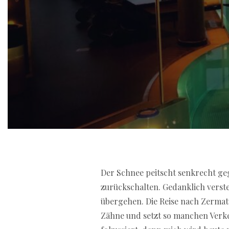
If you are looking for a
Der Schnee peitscht senkrecht ge
best onlin
offer fast withdrawals, secure pa
zurückschalten. Gedanklich versteh
choose reliable providers that co
übergehen. Die Reise nach Zermatt
Zähne und setzt so manchen Verke