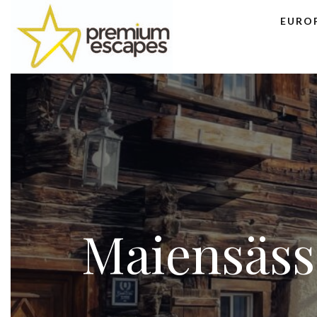
EURO
Maiensäss