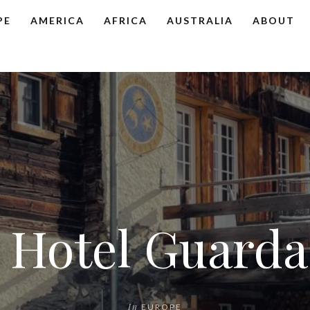
PE
AMERICA
AFRICA
AUSTRALIA
ABOUT
 Hotel Guarda 
In
EUROPE