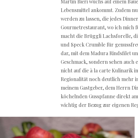
Martin Bieri wuchs auf einem Bau
Lebensmittel ankommt. Zudem nutz
werden zu lassen, die jedes Dinne
Gourmetrestaurant, wo ich mich 
macht die Brüggli Lachsforelle, d
und Speck Crumble für genussfreu
dar, mit dem Madura Rindsfilet u
Geschmack, sondern sehen auch er
nicht auf die à la carte Kulinarik
Regionalität noch deutlich mehr i
meinem Gastgeber, dem Herrn Dire
köchelnden Gusspfanne direkt am 
wichtig der Bezug zur eigenen Reg