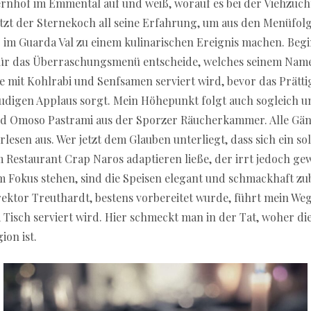
ernhof im Emmental auf und weiß, worauf es bei der Viehzuch
t der Sternekoch all seine Erfahrung, um aus den Menüfolge
r im Guarda Val zu einem kulinarischen Ereignis machen. Be
für das Überraschungsmenü entscheide, welches seinem Name
ie mit Kohlrabi und Senfsamen serviert wird, bevor das Prätt
digen Applaus sorgt. Mein Höhepunkt folgt auch sogleich und
nd Omoso Pastrami aus der Sporzer Räucherkammer. Alle Gän
lesen aus. Wer jetzt dem Glauben unterliegt, dass sich ein 
 im Restaurant Crap Naros adaptieren ließe, der irrt jedoch g
m Fokus stehen, sind die Speisen elegant und schmackhaft zu
ktor Treuthardt, bestens vorbereitet wurde, führt mein Weg 
Tisch serviert wird. Hier schmeckt man in der Tat, woher d
ion ist.