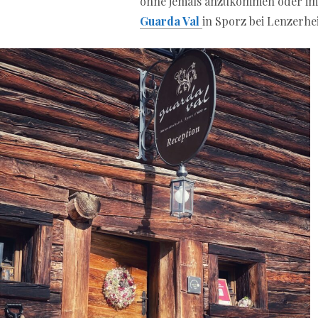
ohne jemals anzukommen oder im h
Guarda Val
in Sporz bei Lenzerhe