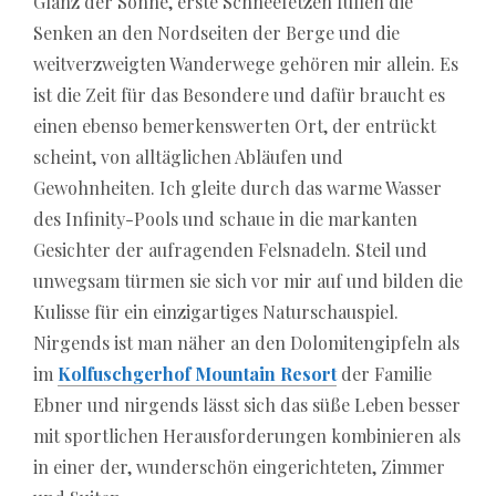
transparent bonus conditions. A well-structured
Glanz der Sonne, erste Schneefetzen füllen die
comparison helps players choose reliable providers
Senken an den Nordseiten der Berge und die
that combine entertainment with safety and
weitverzweigten Wanderwege gehören mir allein. Es
efficiency in the German online gaming market.
ist die Zeit für das Besondere und dafür braucht es
einen ebenso bemerkenswerten Ort, der entrückt
scheint, von alltäglichen Abläufen und
Gewohnheiten. Ich gleite durch das warme Wasser
des Infinity-Pools und schaue in die markanten
Gesichter der aufragenden Felsnadeln. Steil und
unwegsam türmen sie sich vor mir auf und bilden die
Kulisse für ein einzigartiges Naturschauspiel.
Nirgends ist man näher an den Dolomitengipfeln als
im
Kolfuschgerhof Mountain Resort
der Familie
Ebner und nirgends lässt sich das süße Leben besser
mit sportlichen Herausforderungen kombinieren als
in einer der, wunderschön eingerichteten, Zimmer