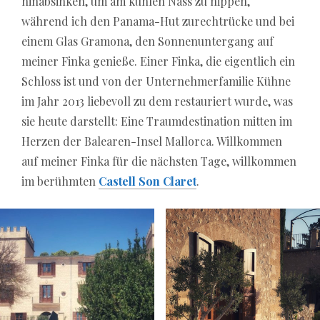
transparent bonus conditions. A well-structured
hinabsinken, um am kühlen Nass zu nippen,
comparison helps players choose reliable providers
während ich den Panama-Hut zurechtrücke und bei
that combine entertainment with safety and
einem Glas Gramona, den Sonnenuntergang auf
efficiency in the German online gaming market.
meiner Finka genieße. Einer Finka, die eigentlich ein
Schloss ist und von der Unternehmerfamilie Kühne
im Jahr 2013 liebevoll zu dem restauriert wurde, was
sie heute darstellt: Eine Traumdestination mitten im
Herzen der Balearen-Insel Mallorca. Willkommen
auf meiner Finka für die nächsten Tage, willkommen
im berühmten
Castell Son Claret
.