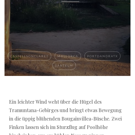
CASTELLSONCLARET
MALLORCA
PORTDANDRATX
SANTELM
If you are looking for a
Ein leichter Wind weht über die Hügel des
best online casino with
instant payout in Germany 2026
Tramuntana-Gebirges und bringt etwas Bewegung
, it is important to
compare trusted platforms that offer fast
in die üppig blühenden Bougainvillea-Büsche. Zwei
withdrawals, secure payment methods, and
Finken lassen sich im Sturzflug auf Poolhöhe