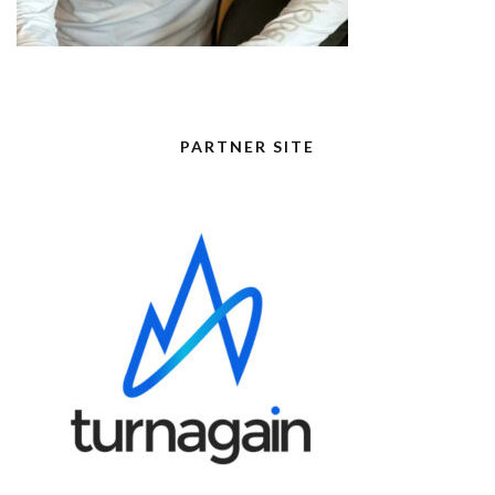
PARTNER SITE