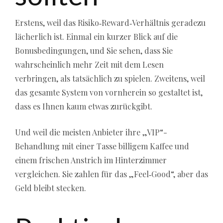
Erstens, weil das Risiko‑Reward‑Verhältnis geradezu
lächerlich ist. Einmal ein kurzer Blick auf die
Bonusbedingungen, und Sie sehen, dass Sie
wahrscheinlich mehr Zeit mit dem Lesen
verbringen, als tatsächlich zu spielen. Zweitens, weil
das gesamte System von vornherein so gestaltet ist,
dass es Ihnen kaum etwas zurückgibt.
Und weil die meisten Anbieter ihre „VIP“-
Behandlung mit einer Tasse billigem Kaffee und
einem frischen Anstrich im Hinterzimmer
vergleichen. Sie zahlen für das „Feel‑Good“, aber das
Geld bleibt stecken.