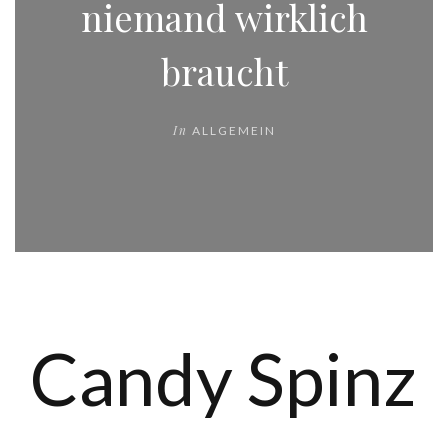
niemand wirklich
braucht
In
ALLGEMEIN
If you are looking for a
best online casino with
Candy Spinz
instant payout in Germany 2026
, it is important to
compare trusted platforms that offer fast
withdrawals, secure payment methods, and