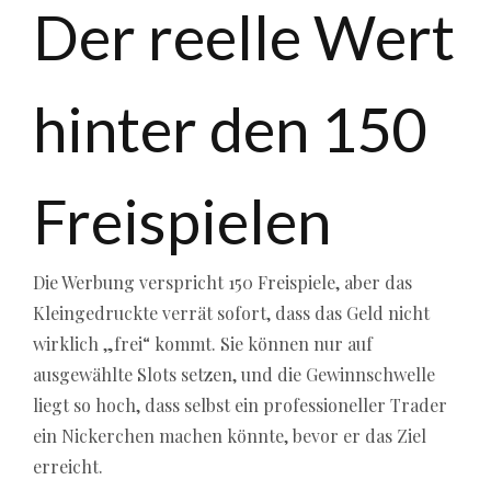
Der reelle Wert
hinter den 150
Freispielen
Die Werbung verspricht 150 Freispiele, aber das
Kleingedruckte verrät sofort, dass das Geld nicht
wirklich „frei“ kommt. Sie können nur auf
ausgewählte Slots setzen, und die Gewinnschwelle
liegt so hoch, dass selbst ein professioneller Trader
ein Nickerchen machen könnte, bevor er das Ziel
erreicht.