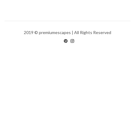
2019 © premiumescapes | All Rights Reserved