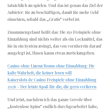
tatsächlich zu spielen. Und das ist genau das Ziel der
Anbieter: Sie zu beschäftigen, damit Sie mehr Geld
einsetzen, sobald das „Gratis“ vorbei ist.
Zusammengefasst heißt das: Die 150 Freispiele ohne
Einzahlung sind nichts weiter als ein Lockmittel, das
Sie in ein System zwingt, das von vornherein darauf
ausgelegt ist, Ihnen kaum etwas zurückzugeben.
Casino ohne Lizenz Bonus ohne Einzahlung: Die
kalte Wahrheit, die keiner lesen will
Kaiserslots de Casino Freispiele ohne Einzahlung
2026 – Der letzte Spaß für die, die gern verlieren
Und jetzt, nachdem ich das ganze Gerede über
„kostenlose Spins“ endlich durchgearbeitet habe,