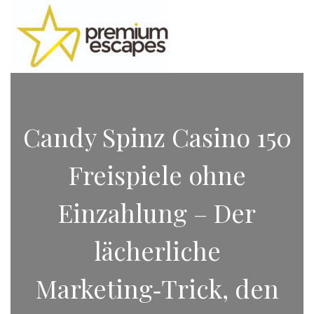
Candy Spinz Casino 150
Freispiele ohne
Einzahlung – Der
lächerliche
Marketing‑Trick, den