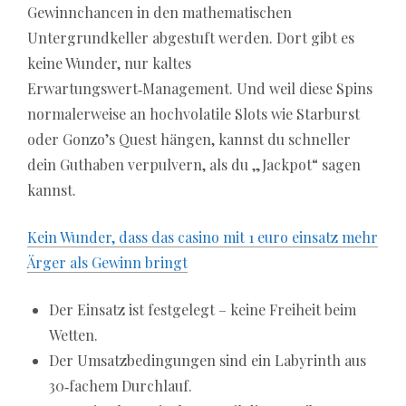
Gewinnchancen in den mathematischen
Untergrundkeller abgestuft werden. Dort gibt es
keine Wunder, nur kaltes
Erwartungswert‑Management. Und weil diese Spins
normalerweise an hochvolatile Slots wie Starburst
oder Gonzo’s Quest hängen, kannst du schneller
dein Guthaben verpulvern, als du „Jackpot“ sagen
kannst.
Kein Wunder, dass das casino mit 1 euro einsatz mehr
Ärger als Gewinn bringt
Der Einsatz ist festgelegt – keine Freiheit beim
Wetten.
Der Umsatzbedingungen sind ein Labyrinth aus
30‑fachem Durchlauf.