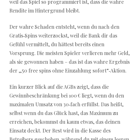
weil das Spiel so programmiert ist, dass die wahre
Rendite im Hintergrund bleibt.
Der wahre Schaden entsteht, wenn du nach den
Gratis‑Spins weiterzockst, weil die Bank dir das
Gefühl vermittelt, du hättest bereits einen
Vorsprung. Die meisten Spieler verlieren mehr Geld,
als sie gewonnen haben – das ist das wahre Ergebnis
der „50 free spins ohne Einzahlung sofort“‑Aktion.
Ein kurzer Blick auf die AGBs zeigt, dass die
Gewinnbeschränkung bei 100 € liegt, wenn du den
maximalen Umsatz von 30‑fach erfüllst. Das heißt,
selbst wenn du das Glück hast, das Maximum zu
erreichen, bekommst du kaum etwas, das deinen
Einsatz deckt. Der Rest wird in die Kasse des
Betreibers geschoben, während du mit einem leeren