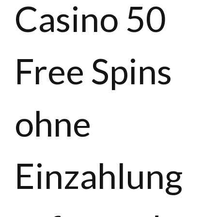
transparent bonus conditions. A well-structured
Casino 50
comparison helps players choose reliable providers
that combine entertainment with safety and
efficiency in the German online gaming market.
Free Spins
ohne
Einzahlung