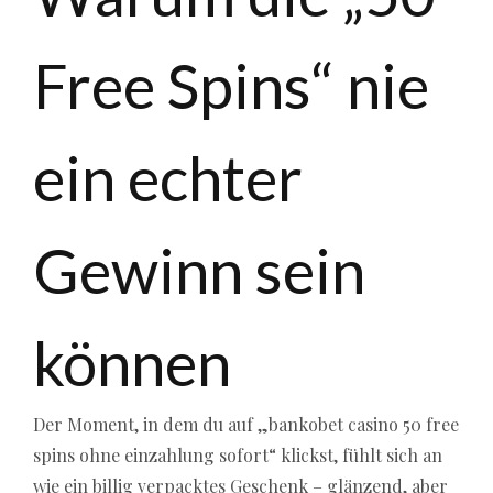
Free Spins“ nie
ein echter
Gewinn sein
können
Der Moment, in dem du auf „bankobet casino 50 free
spins ohne einzahlung sofort“ klickst, fühlt sich an
wie ein billig verpacktes Geschenk – glänzend, aber