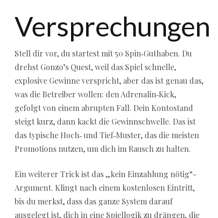
Versprechungen
Stell dir vor, du startest mit 50 Spin‑Guthaben. Du
drehst Gonzo’s Quest, weil das Spiel schnelle,
explosive Gewinne verspricht, aber das ist genau das,
was die Betreiber wollen: den Adrenalin‑Kick,
gefolgt von einem abrupten Fall. Dein Kontostand
steigt kurz, dann kackt die Gewinnschwelle. Das ist
das typische Hoch‑ und Tief‑Muster, das die meisten
Promotions nutzen, um dich im Rausch zu halten.
Ein weiterer Trick ist das „kein Einzahlung nötig“-
Argument. Klingt nach einem kostenlosen Eintritt,
bis du merkst, dass das ganze System darauf
ausgelegt ist, dich in eine Spiellogik zu drängen, die