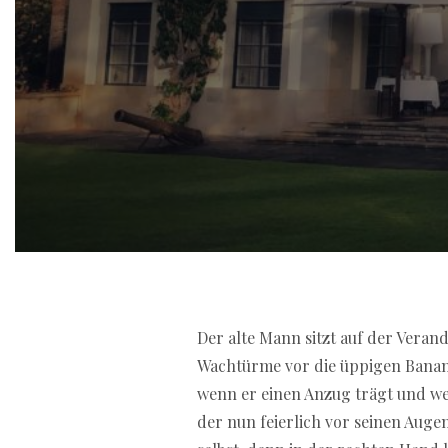
If you are looking for a
Der alte Mann sitzt auf der Veran
best onlin
offer fast withdrawals, secure pa
Wachtürme vor die üppigen Bananen
choose reliable providers that co
wenn er einen Anzug trägt und wer
der nun feierlich vor seinen Augen 