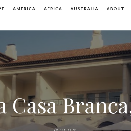
PE
AMERICA
AFRICA
AUSTRALIA
ABOUT
a Casa Branca
In
EUROPE