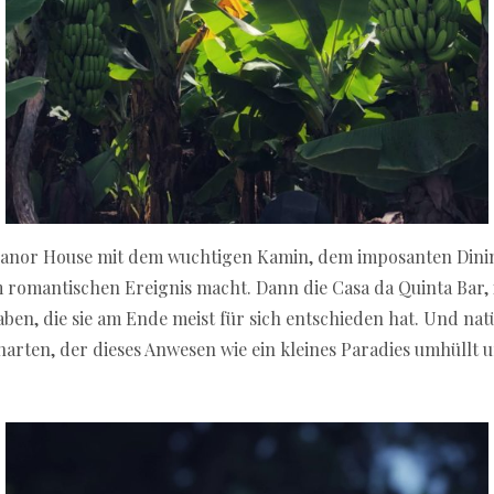
e Manor House mit dem wuchtigen Kamin, dem imposanten Din
 romantischen Ereignis macht. Dann die Casa da Quinta Bar, in
ben, die sie am Ende meist für sich entschieden hat. Und nat
arten, der dieses Anwesen wie ein kleines Paradies umhüllt u