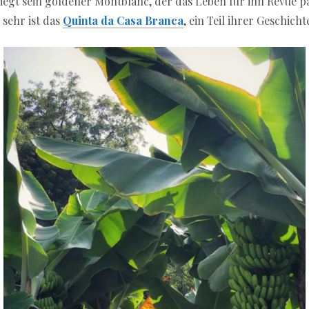
iegt sein goldener Montblanc, der das Leben für ihn Revue pas
sehr ist das
Quinta da Casa Branca
, ein Teil ihrer Geschic