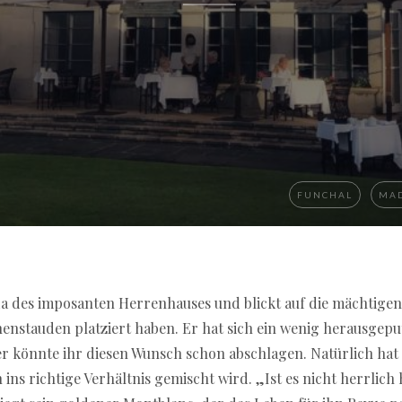
FUNCHAL
MA
da des imposanten Herrenhauses und blickt auf die mächtigen
e casino with instant payout in Germany 2026
, it is important
yment methods, and transparent bonus conditions. A well-str
stauden platziert haben. Er hat sich ein wenig herausgeputz
mbine entertainment with safety and efficiency in the German
 könnte ihr diesen Wunsch schon abschlagen. Natürlich hat er
ins richtige Verhältnis gemischt wird. „Ist es nicht herrlich 