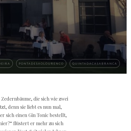
DEIRA
PONTADESAOLOURENCO
QUINTADACASABRANCA
 Zedernbäume, die sich wie zwei
 to compare trusted platforms that
uctured comparison helps players
t, denn sie liebt es nun mal,
 online gaming market.
 sich einen Gin Tonic bestellt,
hier?“ flüstert er mehr zu sich